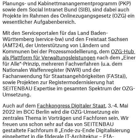
Planungs- und Kabinettmanangementprogramm (PKP) 
sowie dem Social Intranet Bund (SIB), sind dabei auch 
Projekte im Rahmen des Onlinezugangsgesetz (OZG) ein 
wesentlicher Aufgabenbereich.
Mit den Serviceportalen für das Land Baden-
Württemberg (service-bw) und den Freistaat Sachsen 
(AMT24), der Unterstützung von Ländern und 
Kommunen bei der Prozessmodellierung, dem 
OZG-Hub 
als Plattform für Verwaltungsleistungen
 nach dem „Einer 
für Alle“-Prinzip, mehreren Fachverfahren (u.a. dem 
Nationalen Waffenregister (NWR) und der 
Fachanwendung für Staatsangehörigkeiten (FASta)), 
sowie Projekten zur Registermodernisierung hat 
SEITENBAU Expertise im gesamten Spektrum der OZG-
Umsetzung.
Auch auf dem 
Fachkongress Digitaler Staat
, 3.-4. Mai 
2022 im BCC Berlin wird die OZG-Umsetzung ein 
zentrales Thema in Vorträgen und Fachforen sein. Wir 
freuen uns schon sehr auf das von SEITENBAU 
gestaltete Fachforum 8 „Ende-zu-Ende Digitalisierung 
eingebettet in die föderale IT-Architektur – EfA-