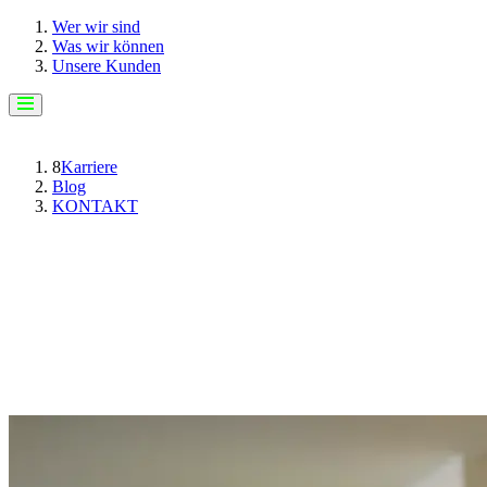
Wer wir sind
Was wir können
Unsere Kunden
8
Karriere
Blog
KONTAKT